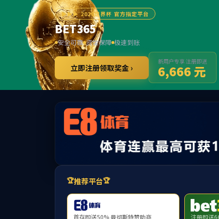
首页
关于我们
工程案
首页
>
联系我们
>
联系我们