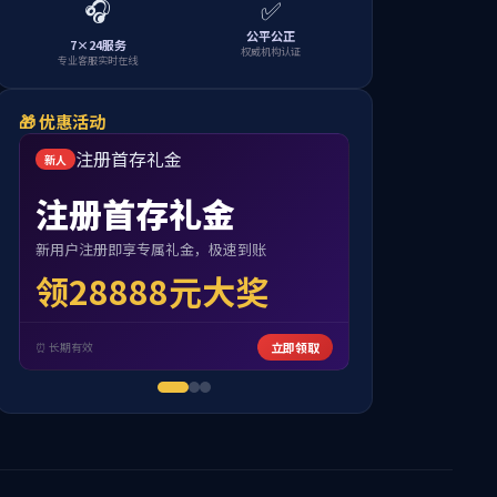
我们，或在页面右侧给我们留言。