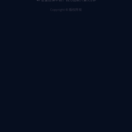
官方微信
验证码：
主营业务
联系我们
污水处理
全国咨询服务热线：0557-