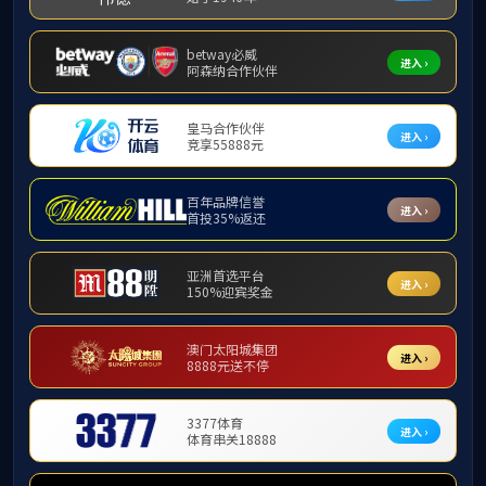
污水处理
城市地下综合管网
首页
>
生活垃圾处理
土壤修复
环保管家
工程案例
>
藻类治理
黑臭水体
环境检测
环保管家
环保管家服务