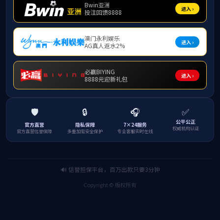
关于我们
工程案
主营业
联系我们
关注我们
例
务
3044永利
全国咨询服务热线：
集团简介
0557-2668158
污水处
污水处
理
理
电话：0557-2668158
3044永利
集团官网
城市地
城市地
地址：宿州市宿马现代
下综合
下综合
产业园区楚江大道北
发展规划
管网
管网